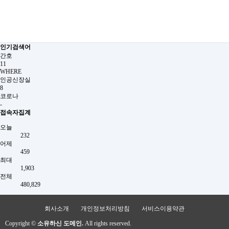
인기검색어
간호
11
WHERE
인공신장실
8
코로나
-
접속자집계
오늘
232
어제
459
최대
1,903
전체
480,829
회사소개
개인정보처리방침
서비스이용약관
Copyright ©
소유하신 도메인.
All rights reserved.