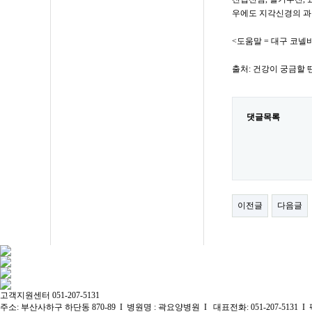
우에도 지각신경의 과
<도움말 = 대구 코넬
출처: 건강이 궁금할 
댓글목록
이전글
다음글
고객지원센터
051-207-5131
주소: 부산사하구 하단동 870-89 I 병원명 : 곽요양병원 I 대표전화: 051-207-5131 I 팩스