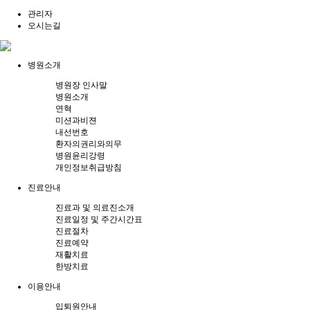
관리자
오시는길
병원소개
병원장 인사말
병원소개
연혁
미션과비젼
내선번호
환자의권리와의무
병원윤리강령
개인정보취급방침
진료안내
진료과 및 의료진소개
진료일정 및 주간시간표
진료절차
진료예약
재활치료
한방치료
이용안내
입퇴원안내