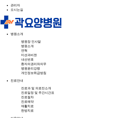
관리자
오시는길
병원소개
병원장 인사말
병원소개
연혁
미션과비젼
내선번호
환자의권리와의무
병원윤리강령
개인정보취급방침
진료안내
진료과 및 의료진소개
진료일정 및 주간시간표
진료절차
진료예약
재활치료
한방치료