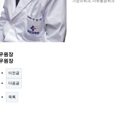
가정의학과, 마취통증학과
무원장
무원장
이전글
다음글
목록