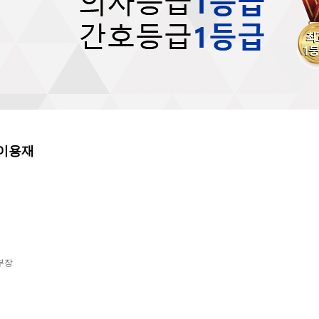
이용재
부장