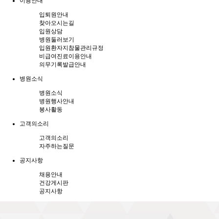
이용안내
입퇴원안내
찾아오시는길
입원상담
병원둘러보기
입원환자지참물관리규정
비급여진료이용안내
의무기록발급안내
병원소식
병원소식
병원행사안내
봉사활동
고객의소리
고객의소리
자주하는질문
공지사항
채용안내
건강게시판
공지사항