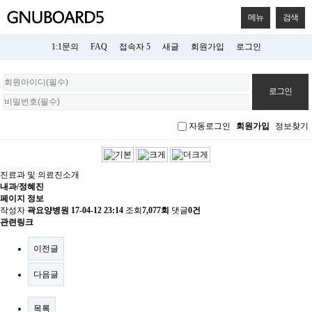
메뉴
검색
1:1문의
FAQ
접속자 5
새글
회원가입
로그인
회
원
로
그
자동로그인
회원가입
정보찾기
인
진료과 및 의료진소개
내과/정혜진
페이지 정보
작성자
곽요양병원
17-04-12 23:14
조회
7,077회
댓글
0건
관련링크
이전글
다음글
목록