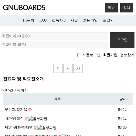
메뉴
검색
1:1문의
FAQ
접속자 8
새글
회원가입
로그인
회
원
로
그
자동로그인
회원가입
정보찾기
인
진료과 및 의료진소개
Total 5건
1 페이지
제목
날짜
부인과/정기묵
04-12
내과/정혜진
04-12
제1한방과/이태영
03-30