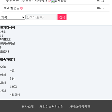
가정의학과/마취통증학과/이용재
04-12
외과/정관일
04-12
인기검색어
간호
11
WHERE
인공신장실
8
코로나
-
접속자집계
오늘
403
어제
544
최대
1,903
전체
481,544
회사소개
개인정보처리방침
서비스이용약관