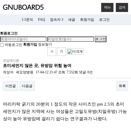
메뉴
검색
1:1문의
FAQ
접속자 3
새글
회원가입
로그인
회원로그인
회원가입
정보찾기
자동로그인
건강게시판
초미세먼지 많은 곳, 유방암 위험 높여
작성자
곽요양병원
17-04-12 21:47
조회
7,552회
댓글
0건
이전글
다음글
목록
본문
머리카락 굵기의 20분의 1 정도의 작은 사이즈인 pm 2.5의 초미
세먼지가 많은 지역에 사는 여성들은 고밀도유방(치밀유방) 가능
성이 높아 유방암에 걸리기 쉽다는 연구결과가 나왔다.