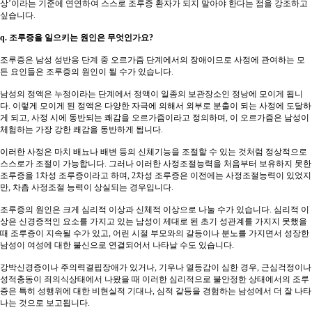
상’이라는 기준에 연연하여 스스로 조루증 환자가 되지 말아야 한다는 점을 강조하고
싶습니다.
q. 조루증을 일으키는 원인은 무엇인가요?
조루증은 남성 성반응 단계 중 오르가즘 단계에서의 장애이므로 사정에 관여하는 모
든 요인들은 조루증의 원인이 될 수가 있습니다.
남성의 정액은 누정이라는 단계에서 정액이 일종의 보관장소인 정낭에 모이게 됩니
다. 이렇게 모이게 된 정액은 다양한 자극에 의해서 외부로 분출이 되는 사정에 도달하
게 되고, 사정 시에 동반되는 쾌감을 오르가즘이라고 정의하며, 이 오르가즘은 남성이
체험하는 가장 강한 쾌감을 동반하게 됩니다.
이러한 사정은 마치 배뇨나 배변 등의 신체기능을 조절할 수 있는 것처럼 정상적으로
스스로가 조절이 가능합니다. 그러나 이러한 사정조절능력을 처음부터 보유하지 못한
조루증을 1차성 조루증이라고 하며, 2차성 조루증은 이전에는 사정조절능력이 있었지
만, 차츰 사정조절 능력이 상실되는 경우입니다.
조루증의 원인은 크게 심리적 이상과 신체적 이상으로 나눌 수가 있습니다. 심리적 이
상은 신경증적인 요소를 가지고 있는 남성이 제대로 된 초기 성관계를 가지지 못했을
때 조루증이 지속될 수가 있고, 어린 시절 부모와의 갈등이나 분노를 가지면서 성장한
남성이 여성에 대한 불신으로 연결되어서 나타날 수도 있습니다.
강박신경증이나 주의력결핍장애가 있거나, 기우나 열등감이 심한 경우, 근심걱정이나
성적충동이 죄의식상태에서 나왔을 때 이러한 심리적으로 불안정한 상태에서의 조루
증은 특히 성행위에 대한 비현실적 기대나, 심적 갈등을 경험하는 남성에서 더 잘 나타
나는 것으로 보고됩니다.