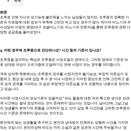
목록
본문
조루로 인해 자신의 성기능에 불만족을 느끼는 남성들이 많지만, 조루증의 정확한 기
준과 치료법에 대한 정보가 부족해 고민만 하고 있는 경우가 많다. 하이닥 비뇨기과 우
수상담의 이영진 원장(대구 코넬비뇨기과, 비뇨기과 전문의)을 통해 조루증에 관한 다
양한 궁금증을 풀어보았다.
q. 어떤 경우에 조루증으로 진단되나요? 시간 등의 기준이 있나요?
조루증을 정의하는 핵심은 조루증은 사정조절의 장애이고, 그러한 장애의 기준은 바
로 상대방 여성이 오르가즘에 도달하기도 전에 사정이 되는 경우를 의미합니다.
국제 성의학 학회에서는 조루증의 정의를 사정지연의 불가능성, 부정적 자존심이 포
함되고, 항상 질 내에 삽입 후 수 분 이내 사정하고 이러한 증상으로 인해 고민하고 결
국 성적 관계를 기피하는 것 같은 부정적인 자존심을 모두 포함하는 내용으로 정의하
고 있습니다.
이러한 사정시간의 정상기준이 있을까요? 라는 물음에 대한 저의 확고한 생각은 성관
계 시간에는 절대 정상치라는 것이 존재하지 않는다는 것입니다. 남녀간에 그날그날
의 성생활의 분위기와 흐름을 고려하지 않고, 단지 삽입 후 시간만을 고려한 조루증의
시간 기준은 존재하지 않는다는 것이지요.
본인에게 맞는 성생활을 추구하고, 본인과 상대방이 만족하는 성행위 시간을 가지면
되는 것입니다. 온라인상에 떠도는 마치 소설과 같은 성관계 시간에 주눅들거나 ‘정