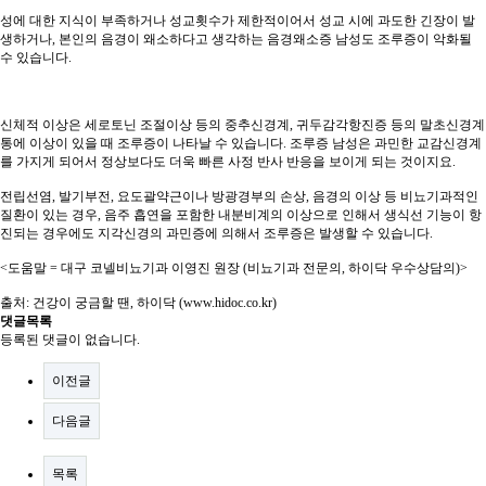
성에 대한 지식이 부족하거나 성교횟수가 제한적이어서 성교 시에 과도한 긴장이 발
생하거나, 본인의 음경이 왜소하다고 생각하는 음경왜소증 남성도 조루증이 악화될
수 있습니다.
신체적 이상은 세로토닌 조절이상 등의 중추신경계, 귀두감각항진증 등의 말초신경계
통에 이상이 있을 때 조루증이 나타날 수 있습니다. 조루증 남성은 과민한 교감신경계
를 가지게 되어서 정상보다도 더욱 빠른 사정 반사 반응을 보이게 되는 것이지요.
전립선염, 발기부전, 요도괄약근이나 방광경부의 손상, 음경의 이상 등 비뇨기과적인
질환이 있는 경우, 음주 흡연을 포함한 내분비계의 이상으로 인해서 생식선 기능이 항
진되는 경우에도 지각신경의 과민증에 의해서 조루증은 발생할 수 있습니다.
<도움말 = 대구 코넬비뇨기과 이영진 원장 (비뇨기과 전문의, 하이닥 우수상담의)>
출처: 건강이 궁금할 땐, 하이닥
(www.hidoc.co.kr)
댓글목록
등록된 댓글이 없습니다.
이전글
다음글
목록