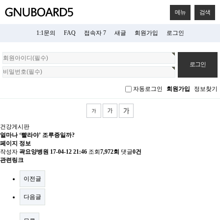
메뉴
검색
1:1문의
FAQ
접속자 7
새글
회원가입
로그인
회
원
로
그
자동로그인
회원가입
정보찾기
인
건강게시판
얼마나 ‘빨라야’ 조루증일까?
페이지 정보
작성자
곽요양병원
17-04-12 21:46
조회
7,972회
댓글
0건
관련링크
이전글
다음글