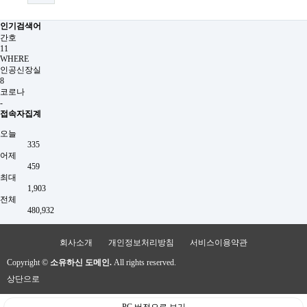
인기검색어
간호
11
WHERE
인공신장실
8
코로나
-
접속자집계
오늘
335
어제
459
최대
1,903
전체
480,932
회사소개
개인정보처리방침
서비스이용약관
Copyright ©
소유하신 도메인.
All rights reserved.
상단으로