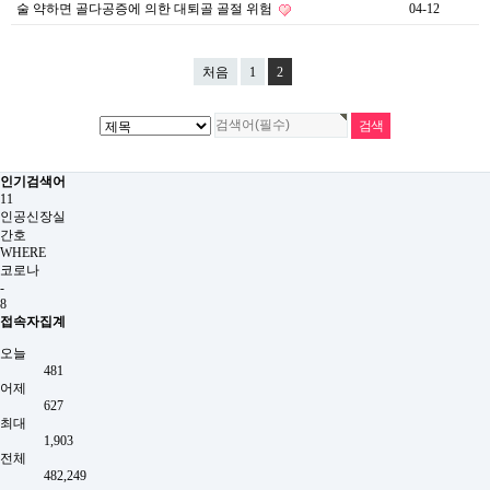
술 약하면 골다공증에 의한 대퇴골 골절 위험
04-12
처음
1
2
인기검색어
11
인공신장실
간호
WHERE
코로나
-
8
접속자집계
오늘
481
어제
627
최대
1,903
전체
482,249