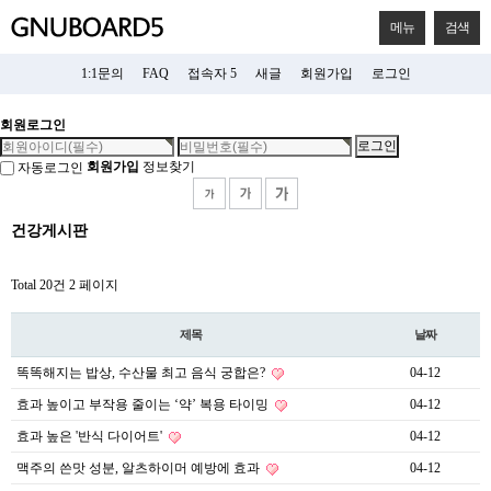
메뉴
검색
1:1문의
FAQ
접속자 5
새글
회원가입
로그인
회원로그인
회원가입
정보찾기
자동로그인
건강게시판
Total 20건
2 페이지
제목
날짜
똑똑해지는 밥상, 수산물 최고 음식 궁합은?
04-12
효과 높이고 부작용 줄이는 ‘약’ 복용 타이밍
04-12
효과 높은 '반식 다이어트'
04-12
맥주의 쓴맛 성분, 알츠하이머 예방에 효과
04-12