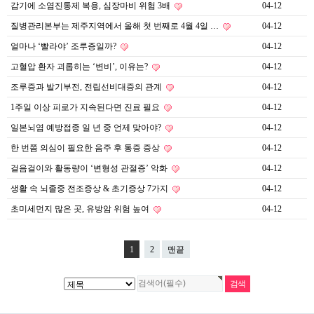
감기에 소염진통제 복용, 심장마비 위험 3배
04-12
질병관리본부는 제주지역에서 올해 첫 번째로 4월 4일 …
04-12
얼마나 ‘빨라야’ 조루증일까?
04-12
고혈압 환자 괴롭히는 ‘변비’, 이유는?
04-12
조루증과 발기부전, 전립선비대증의 관계
04-12
1주일 이상 피로가 지속된다면 진료 필요
04-12
일본뇌염 예방접종 일 년 중 언제 맞아야?
04-12
한 번쯤 의심이 필요한 음주 후 통증 증상
04-12
걸음걸이와 활동량이 ‘변형성 관절증’ 악화
04-12
생활 속 뇌졸중 전조증상 & 초기증상 7가지
04-12
초미세먼지 많은 곳, 유방암 위험 높여
04-12
1
2
맨끝