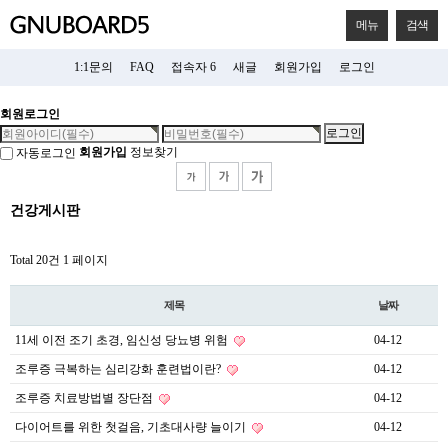
메뉴
검색
1:1문의
FAQ
접속자 6
새글
회원가입
로그인
회원로그인
회원가입
정보찾기
자동로그인
건강게시판
Total 20건
1 페이지
제목
날짜
11세 이전 조기 초경, 임신성 당뇨병 위험
04-12
조루증 극복하는 심리강화 훈련법이란?
04-12
조루증 치료방법별 장단점
04-12
다이어트를 위한 첫걸음, 기초대사량 늘이기
04-12