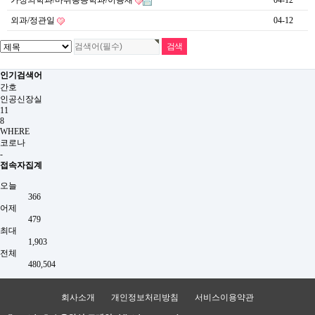
가정의학과/마취통증학과/이용재
04-12
외과/정관일
04-12
인기검색어
간호
인공신장실
11
8
WHERE
코로나
-
접속자집계
오늘
366
어제
479
최대
1,903
전체
480,504
회사소개
개인정보처리방침
서비스이용약관