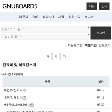
메뉴
검색
1:1문의
FAQ
접속자 3
새글
회원가입
로그인
회
원
로
그
자동로그인
회원가입
정보찾기
인
진료과 및 의료진소개
Total 5건
1 페이지
제목
날짜
부인과/정기묵
04-12
내과/정혜진
04-12
제1한방과/이태영
03-30